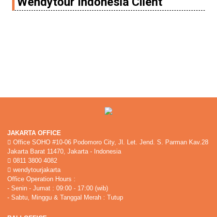
Wendytour Indonesia Client
JAKARTA OFFICE
Office SOHO #10-06 Podomoro City, Jl. Let. Jend. S. Parman Kav.28
Jakarta Barat 11470, Jakarta - Indonesia
0811 3800 4082
wendytourjakarta
Office Operation Hours :
- Senin - Jumat : 09:00 - 17:00 (wib)
- Sabtu, Minggu & Tanggal Merah : Tutup