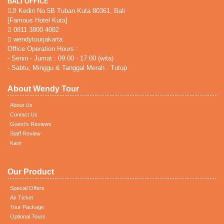
BALI OFFICE
Jl Kediri No.5B Tuban Kuta 80361, Bali
[Famous Hotel Kuta]
0811 3800 4082
wendytourjakarta
Office Operation Hours :
- Senin - Jumat : 09:00 - 17:00 (wita)
- Sabtu, Minggu & Tanggal Merah : Tutup
About Wendy Tour
About Us
Contact Us
Guest’s Reviews
Staff Review
Karir
Our Product
Special Offers
Air Ticket
Tour Package
Optional Tours